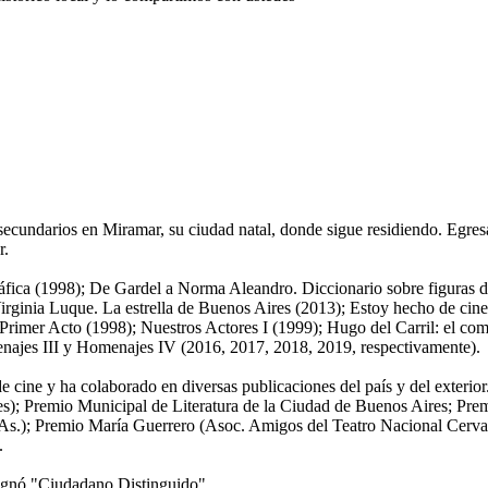
s secundarios en Miramar, su ciudad natal, donde sigue residiendo. Egr
r.
fica (1998); De Gardel a Norma Aleandro. Diccionario sobre figuras de
Virginia Luque. La estrella de Buenos Aires (2013); Estoy hecho de ci
rimer Acto (1998); Nuestros Actores I (1999); Hugo del Carril: el com
najes III y Homenajes IV (2016, 2017, 2018, 2019, respectivamente).
 cine y ha colaborado en diversas publicaciones del país y del exterior
); Premio Municipal de Literatura de la Ciudad de Buenos Aires; Pre
. As.); Premio María Guerrero (Asoc. Amigos del Teatro Nacional Cervan
.
signó "Ciudadano Distinguido"