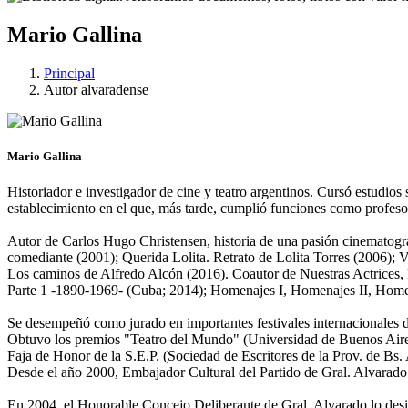
Mario Gallina
Principal
Autor alvaradense
Mario Gallina
Historiador e investigador de cine y teatro argentinos. Cursó estudio
establecimiento en el que, más tarde, cumplió funciones como profeso
Autor de Carlos Hugo Christensen, historia de una pasión cinematográ
comediante (2001); Querida Lolita. Retrato de Lolita Torres (2006); 
Los caminos de Alfredo Alcón (2016). Coautor de Nuestras Actrices, P
Parte 1 -1890-1969- (Cuba; 2014); Homenajes I, Homenajes II, Home
Se desempeñó como jurado en importantes festivales internacionales de
Obtuvo los premios "Teatro del Mundo" (Universidad de Buenos Aires
Faja de Honor de la S.E.P. (Sociedad de Escritores de la Prov. de Bs
Desde el año 2000, Embajador Cultural del Partido de Gral. Alvarado
En 2004, el Honorable Concejo Deliberante de Gral. Alvarado lo de